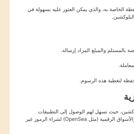
ظة الخاصة به، والذي يمكن العثور عليه بسهولة في
لبلوكشين.
بالمستلم والمبلغ المراد إرساله.
عاملة.
ية
وكشين، حيث تسهل لهم الوصول إلى التطبيقات
اللامركزية (dApps) مثل منصات تبادل العملات (مثل Uniswap) والأسواق الرقمية (مثل OpenSea) لشراء الرموز غير