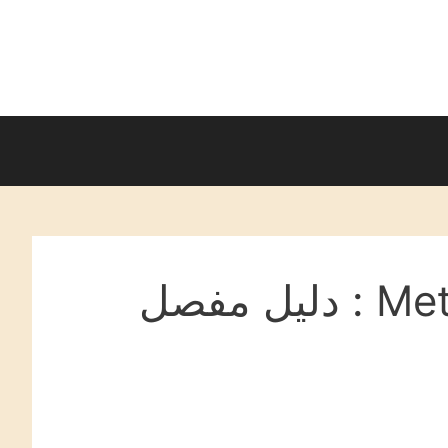
محفظة ميتاماسك MetaMask : دليل مفصل