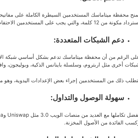
منح محفظة ميتاماسك المستخدمين السيطرة الكاملة على مفاتيحهم
اد مكونة من 12 كلمة، والتي يجب على المستخدمين الاحتفاظ بها في مكان آمن للحفاظ على حماية أصولهم.
دعم الشبكات المتعددة:
لى الرغم من أن محفظة ميتاماسك تدعم بشكل أساسي شبكة الإيثير
بكات أخرى مثل اربتروم، وسلسلة باينانس الذكية، وبوليجون، واف
تطلب ذلك من المستخدمين إجراء بعض الإعدادات اليدوية، وهو ما ق
سهولة الوصول والتداول:
كسب الفائدة من الأصول المخزنة.