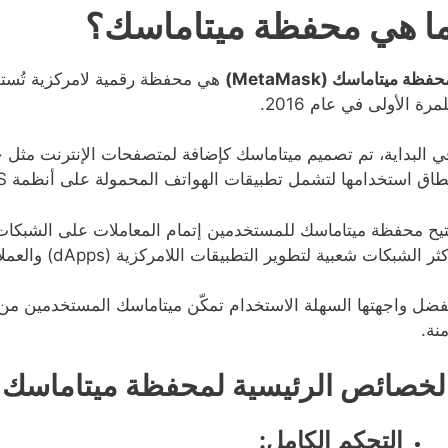
ا هي محفظة ميتاماسك؟
فظة ميتاماسك (MetaMask)
هي محفظة رقمية لامركزية تُستخد
مرة الأولى في عام 2016.
ي البداية، تم تصميم ميتاماسك كإضافة لمتصفحات الإنترنت مثل
طاق استخدامها لتشمل تطبيقات الهواتف المحمولة على أنظمة iOS وAndroid.
تيح محفظة ميتاماسك للمستخدمين إتمام المعاملات على الشبكات ا
ثر الشبكات شعبية لتطوير التطبيقات اللامركزية (dApps) والعملات الرقمية.
فضل واجهتها السهلة الاستخدام تمكّن ميتاماسك المستخدمين من إ
منة.
لخصائص الرئيسية لمحفظة ميتاماسك:
التحكم الكامل: