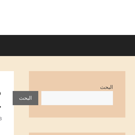
نتقل
لى
لمحتوى
البحث
البحث
ح
23 دي