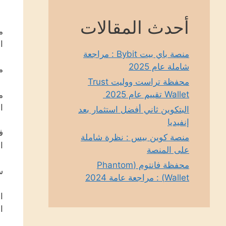
أحدث المقالات
ا
منصة باي بيت Bybit : مراجعة
شاملة عام 2025
م
محفظة تراست ووليت Trust
Wallet تقييم عام 2025
ا
البتكوين ثاني أفضل استثمار بعد
إنفيديا
ف
منصة كوين بيس : نظرة شاملة
ا
على المنصة
محفظة فانتوم (Phantom
س
Wallet) : مراجعة عامة 2024
ا
ا