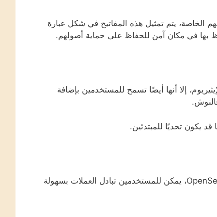
 الخاصة، يتم تمثيل هذه المفاتيح في شكل عبارة
يوم، إلا أنها أيضًا تسمح للمستخدمين بإضافة
النوش.
د يكون تحديًا للمبتدئين.
بفضل تكاملها مع العديد من منصات الويب 3.0 مثل Uniswap وOpenSea، يمكن للمستخدمين تبادل العملات بسهولة