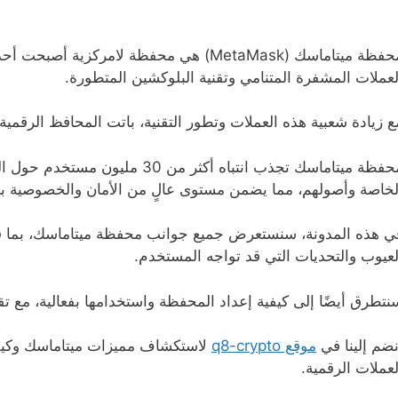
محفظة ميتاماسك (MetaMask) هي محفظة لامركز
لعملات المشفرة المتنامي وتقنية البلوكشين المتطورة.
ع زيادة شعبية هذه العملات وتطور التقنية، باتت المحافظ الرقمي
محفظة ميتاماسك تجذب انتباه أكثر م
لخاصة وأصولهم، مما يضمن مستوى عالٍ من الأمان والخصوصية بعي
ي هذه المدونة، سنستعرض جميع جوانب محفظة ميتاماسك، بما في ذ
لعيوب والتحديات التي قد تواجه المستخدم.
نتطرق أيضًا إلى كيفية إعداد المحفظة واستخدامها بفعالية، مع تق
نضم إلينا في
موقع q8-crypto
لاستكشاف مميزات ميتاماسك وكيف 
لعملات الرقمية.