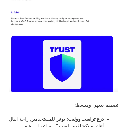
تصميم بديهي ومبسط:
درع تراست ووليت:
يوفر للمستخدمين راحة البال
أثناء استكشافهم للويب3. يساعد الدرع في