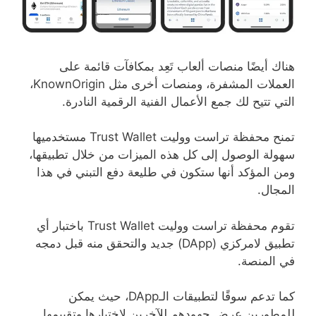
هناك أيضًا منصات ألعاب تَعِد بمكافآت قائمة على
العملات المشفرة، ومنصات أخرى مثل KnownOrigin،
التي تتيح لك جمع الأعمال الفنية الرقمية النادرة.
تمنح محفظة تراست ووليت Trust Wallet مستخدميها
سهولة الوصول إلى كل هذه الميزات من خلال تطبيقها،
ومن المؤكد أنها ستكون في طليعة دفع التبني في هذا
المجال.
تقوم محفظة تراست ووليت Trust Wallet باختبار أي
تطبيق لامركزي (DApp) جديد والتحقق منه قبل دمجه
في المنصة.
كما تدعم سوقًا لتطبيقات الـDApp، حيث يمكن
للمطورين عرض جهودهم للآخرين لاختبارها وتقييمها.