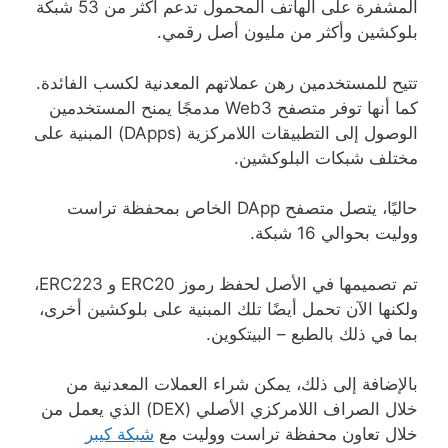
المشفرة على الهاتف المحمول تدعم أكثر من 53 شبكة
بلوكشين وأكثر من مليون أصل رقمي.
تتيح للمستخدمين رهن عملاتهم المعدنية لكسب الفائدة.
كما أنها توفر متصفح Web3 مدمجًا يمنح المستخدمين
الوصول إلى التطبيقات اللامركزية (DApps) المبنية على
مختلف شبكات البلوكشين.
حاليًا، يتصل متصفح DApp الخاص بمحفظة تراست
ووليت بحوالي 16 شبكة.
تم تصميمها في الأصل لحفظ رموز ERC20 و ERC223،
ولكنها الآن تحمل أيضًا تلك المبنية على بلوكشين أخرى،
بما في ذلك بالطبع – البيتكوين.
بالإضافة إلى ذلك، يمكن شراء العملات المعدنية من
خلال الصراف اللامركزي الأصلي (DEX) الذي يعمل من
خلال تعاون محفظة تراست ووليت مع
شبكة كيبر