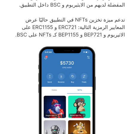
المفضلة لديهم من الايثيريوم و BSC داخل التطبيق.
تدعم ميزة تخزين NFTs في التطبيق حاليًا عرض
المعايير الرمزية التالية: ERC721 و ERC1155 على
الاثيريوم و BEP721 و BEP1155 كـ NFTs على BSC.