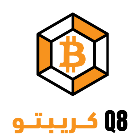
نتقل
لى
لمحتوى