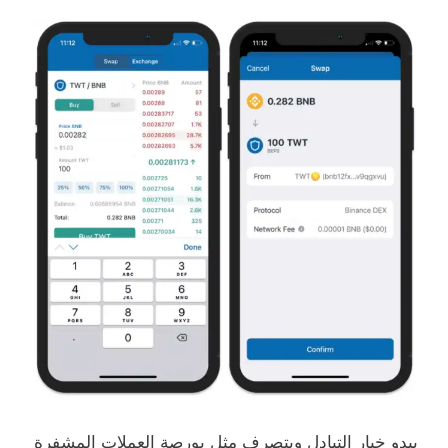
يبدو خيار التبادل ويتصرف مثل بورصة العملات المشفرة