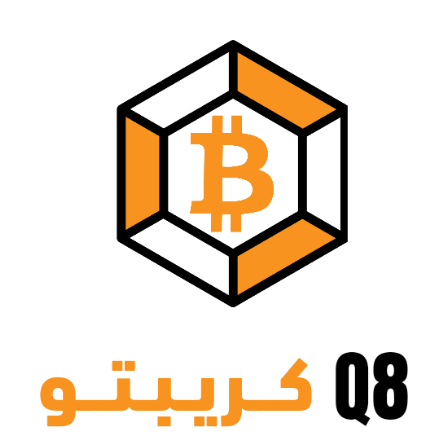
نتقل
لى
لمحتوى