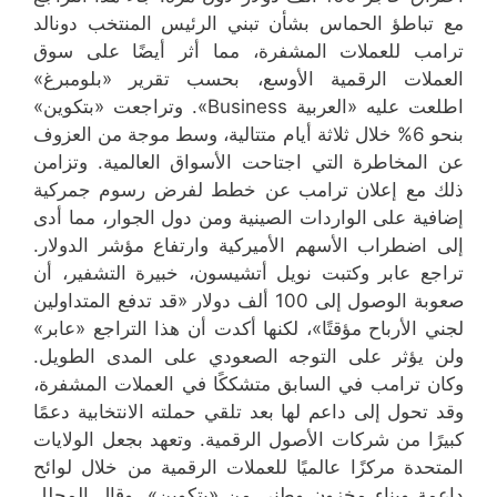
مع تباطؤ الحماس بشأن تبني الرئيس المنتخب دونالد
ترامب للعملات المشفرة، مما أثر أيضًا على سوق
العملات الرقمية الأوسع، بحسب تقرير «بلومبرغ»
اطلعت عليه «العربية Business». وتراجعت «بتكوين»
بنحو 6% خلال ثلاثة أيام متتالية، وسط موجة من العزوف
عن المخاطرة التي اجتاحت الأسواق العالمية. وتزامن
ذلك مع إعلان ترامب عن خطط لفرض رسوم جمركية
إضافية على الواردات الصينية ومن دول الجوار، مما أدى
إلى اضطراب الأسهم الأميركية وارتفاع مؤشر الدولار.
تراجع عابر وكتبت نويل أتشيسون، خبيرة التشفير، أن
صعوبة الوصول إلى 100 ألف دولار «قد تدفع المتداولين
لجني الأرباح مؤقتًا»، لكنها أكدت أن هذا التراجع «عابر»
ولن يؤثر على التوجه الصعودي على المدى الطويل.
وكان ترامب في السابق متشككًا في العملات المشفرة،
وقد تحول إلى داعم لها بعد تلقي حملته الانتخابية دعمًا
كبيرًا من شركات الأصول الرقمية. وتعهد بجعل الولايات
المتحدة مركزًا عالميًا للعملات الرقمية من خلال لوائح
داعمة وبناء مخزون وطني من «بتكوين». وقال المحلل