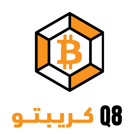
نتقل
لى
لمحتوى