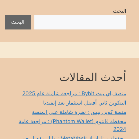
البحث
البحث
أحدث المقالات
منصة باي بيت Bybit : مراجعة شاملة عام 2025
البتكوين ثاني أفضل استثمار بعد إنفيديا
منصة كوين بيس : نظرة شاملة على المنصة
محفظة فانتوم (Phantom Wallet) : مراجعة عامة
2024
محفظة ميتاماسك MetaMask : دليل مفصل حول