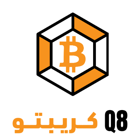
نتقل
لى
لمحتوى