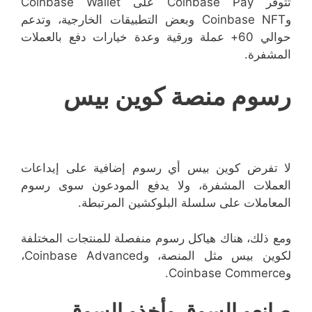
تتوفر Coinbase Pay على Coinbase Wallet
وCoinbase NFT وبعض التطبيقات الخارجية، وتدعم
حوالي 60+ عملة ورقية وعدة خيارات دفع بالعملات
المشفرة.
رسوم منصة كوين بيس
لا تفرض كوين بيس أي رسوم إضافية على إيداعات
العملات المشفرة، ولا يدفع المودعون سوى رسوم
المعاملات على سلسلة البلوكشين المرتبطة.
ومع ذلك، هناك هياكل رسوم منفصلة للمنتجات المختلفة
لكوين بيس مثل المنصة، وCoinbase Advanced،
وCoinbase Commerce.
صانعو السوق وأخذو السوق