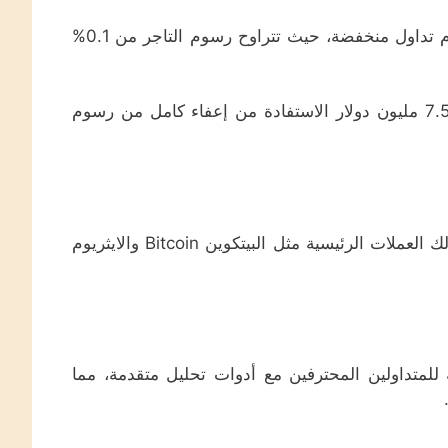
تعتبر منصة بيتفينكس Bitfinex من بين المنصات التي تقدم رسوم تداول منخفضة، حيث تتراوح رسوم التاجر من 0.1%
وبالإضافة إلى ذلك، يمكن للمتداولين الذين يتجاوز حجم تداولهم 7.5 مليون دولار الاستفادة من إعفاء كامل من رسوم
توفر المنصة إمكانية تداول أكثر من 170 عملة مشفرة، بما في ذلك العملات الرئيسية مثل البيتكوين Bitcoin والايثريوم
دم مريحة ومناسبة للمتداولين المحترفين مع أدوات تحليل متقدمة، مما