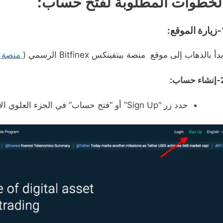
لخطوات المطلوبة لفتح حساب:
موقع:
دأ بالذهاب إلى موقع منصة بيتفينكس Bitfinex الرسمي (
منصة بيتفين
حساب:
حدد زر “Sign Up” أو “فتح حساب” في الجزء العلوي الأيمن من الشاشة.