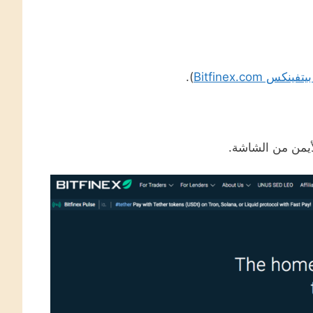
كس Bitfinex.com
).