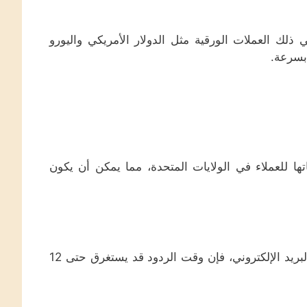
ك العملات الورقية مثل الدولار الأمريكي واليورو
بسرعة.
يات التنظيمية أوقفت منصة بيتفينكس Bitfinex خدماتها للعملاء في الولايات المتحدة، مما يمكن أن يكون
بينما توفر منصة بيتفينكس Bitfinex دعما على مدار الساعة عبر البريد الإلكتروني، فإن وقت الردود قد يستغرق حتى 12