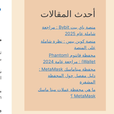
من
أحدث المقالات
منصة باي بيت Bybit : مراجعة
شاملة عام 2025
من
منصة كوين بيس : نظرة شاملة
على المنصة
ت
محفظة فانتوم (Phantom
ب
Wallet) : مراجعة عامة 2024
محفظة ميتاماسك MetaMask :
دليل مفصل حول المحفظة
ا
المشفرة
ما هي محفظة عملات ميتا ماسك
MetaMask ؟
Bitcoin وال
و