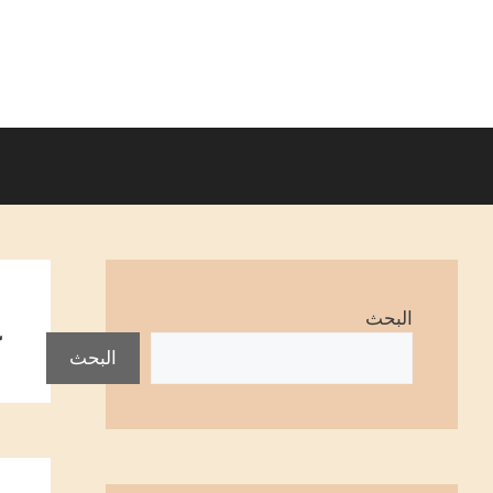
نتقل
لى
لمحتوى
ع
البحث
البحث