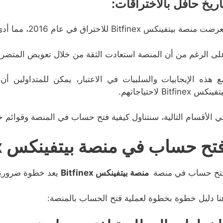
اريخ حافل بالاختراقات:
ت منصة بيتفينكس Bitfinex للاختراق في عام 2016، مما أدى إلى فقدان كميات كبيرة من العملات المشفرة.
لى الرغم من أن المنصة استعادت الثقة من خلال تعويض المتضررين
ع هذه الإيجابيات والسلبيات في الاعتبار، يمكن للمتداولي
فينكس Bitfinex لاحتياجاتهم.
ي الأقسام التالية، سنتناول كيفية فتح حساب في المنصة وقوائم خ
تح حساب في منصة بيتفينكس Bitfinex
تح حساب في منصة
منصة بيتفينكس Bitfinex
يعد خطوة ضرورية 
نا دليل خطوة بخطوة لعملية فتح الحساب بالمنصة: