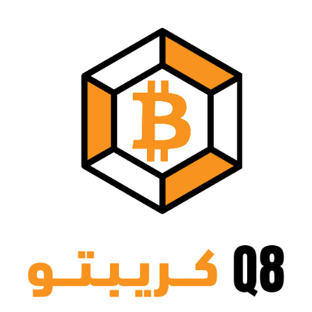
نتقل
لى
لمحتوى