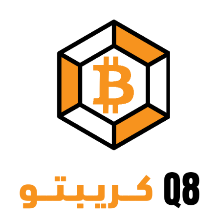
نتقل
لى
لمحتوى